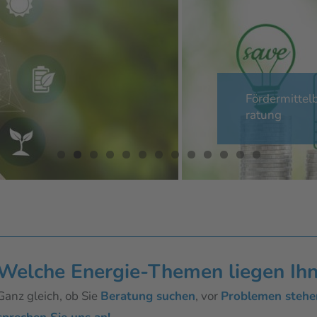
Fördermittel
ratung
Welche Energie-Themen liegen Ih
Ganz gleich, ob Sie
Beratung suchen
, vor
Problemen stehe