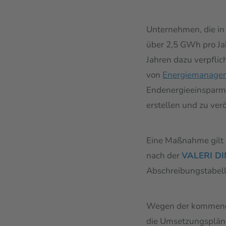
Unternehmen, die in
über 2,5 GWh pro Ja
Jahren dazu verpflic
von
Energiemanage
Endenergieeinspar
erstellen und zu verö
Eine Maßnahme gilt d
nach der
VALERI DI
Abschreibungstabelle
Wegen der kommenden
die Umsetzungspläne.