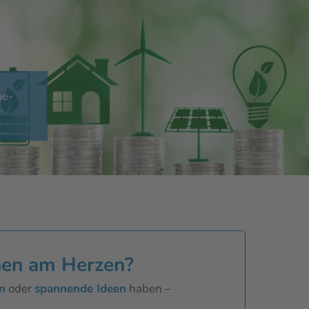
be-
nen am Herzen?
n
oder
spannende Ideen
haben –