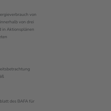
nergieverbrauch von
 innerhalb von drei
 in Aktionsplänen
eten
keitsbetrachtung
äß
blatt des BAFA für