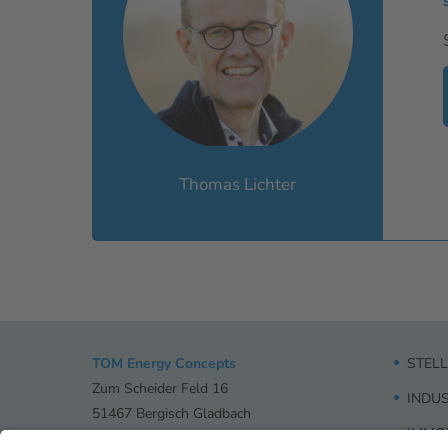
Thomas Lichter
TOM Energy Concepts
STEL
Zum Scheider Feld 16
INDU
51467 Bergisch Gladbach
IMMOB
02202 271994-0
Telefon: